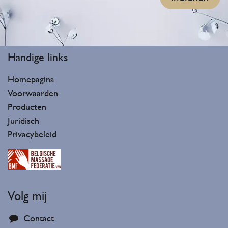
Handige lin​ks
Homepagina
Voorwaarden
Producten
Juridisch
Privacybeleid
Volg mij
Contact