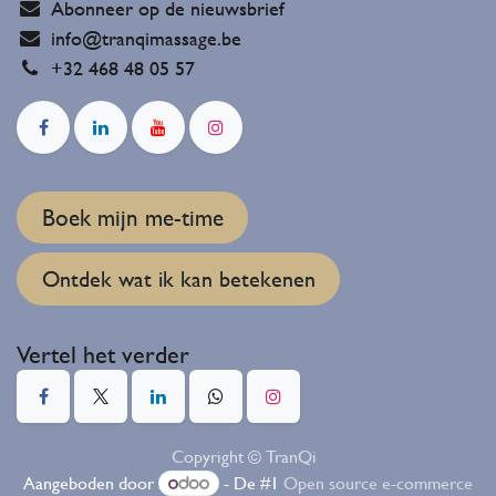
Abonneer op de nieuwsbrief
info@tranqimassage.be
+32 468 48 05 57
Boek mijn me-time
Ontdek wat ik kan betekenen
Vertel het verder
Copyright © TranQi
Aangeboden door
- De #1
Open source e-commerce