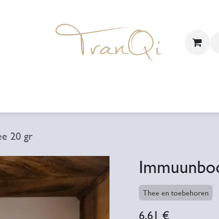
jzen
Cadeaubon & Abo
Webshop
Locatie
e 20 gr
Immuunboos
Thee en toebehoren
6,61
€