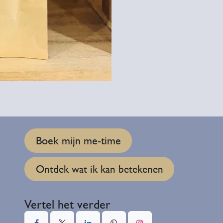
Boek mijn me-time
Ontdek wat ik kan betekenen
Vertel het verder