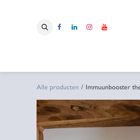
Overslaan naar inhoud
Home
Over
Aanbod & Pri
Alle producten
Immuunbooster the