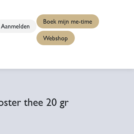
Boek mijn me-time
Aanmelden
Webshop
 & Info
Nieuws
Evenementen
E-learning
ter thee 20 gr