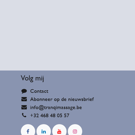
Volg mij
Contact
Abonneer op de nieuwsbrief
info@tranqimassage.be
+32 468 48 05 57