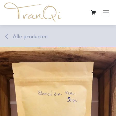
Overslaan naar inhoud
Alle producten